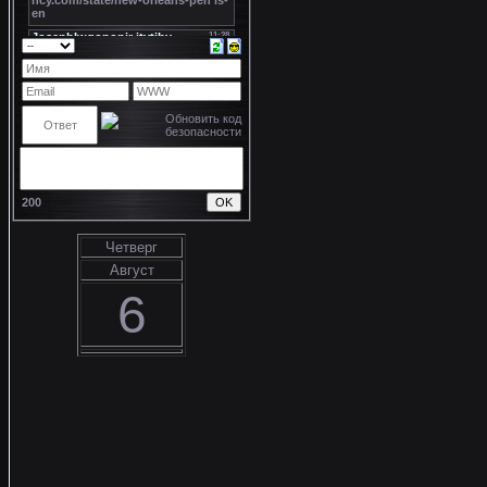
200
Четверг
Август
6