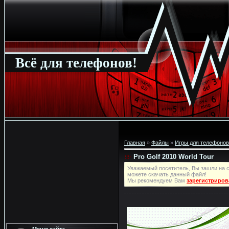
Всё для телефонов!
Главная
»
Файлы
»
Игры для телефонов
Pro Golf 2010 World Tour
Уважаемый посетитель, Вы зашли на с
можете скачать данный файл!
Мы рекомендуем Вам
зарегистриров