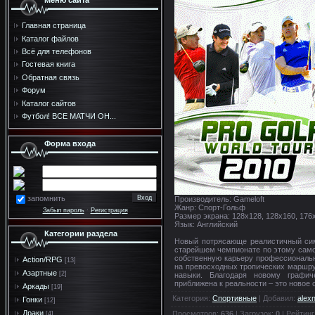
Меню сайта
Главная страница
Каталог файлов
Всё для телефонов
Гостевая книга
Обратная связь
Форум
Каталог сайтов
Футбол! ВСЕ МАТЧИ ОН...
Форма входа
запомнить
Производитель: Gameloft
Жанр: Спорт-Гольф
Забыл пароль
·
Регистрация
Размер экрана: 128х128, 128х160, 176
Язык: Английский
Категории раздела
Новый потрясающе реалистичный сим
старейшем чемпионате по этому само
собственную карьеру профессиональн
Action/RPG
[13]
на превосходных тропических маршру
Азартные
[2]
навыки. Благодаря новому графи
приближена к реальности – это новое
Аркады
[19]
Категория
:
Спортивные
|
Добавил
:
alex
Гонки
[12]
Драки
Просмотров
:
636
|
Загрузок
:
0
|
Рейтинг
[4]