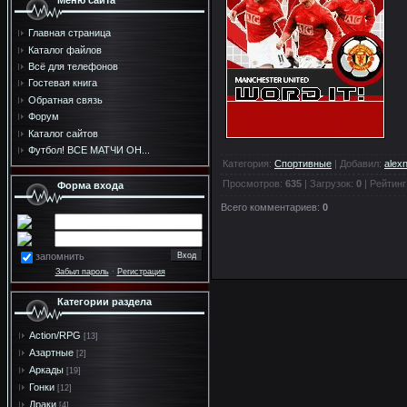
Меню сайта
Главная страница
Каталог файлов
Всё для телефонов
Гостевая книга
Обратная связь
Форум
Каталог сайтов
Футбол! ВСЕ МАТЧИ ОН...
Категория
:
Спортивные
|
Добавил
:
alex
Просмотров
:
635
|
Загрузок
:
0
|
Рейтинг
Форма входа
Всего комментариев
:
0
запомнить
Забыл пароль
·
Регистрация
Категории раздела
Action/RPG
[13]
Азартные
[2]
Аркады
[19]
Гонки
[12]
Драки
[4]