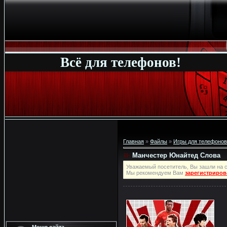
Всё для телефонов!
Главная
»
Файлы
»
Игры для телефонов
Манчестер Юнайтед Слова
Уважаемый посетитель, Вы зашли на с
Мы рекомендуем Вам
зарегистриров