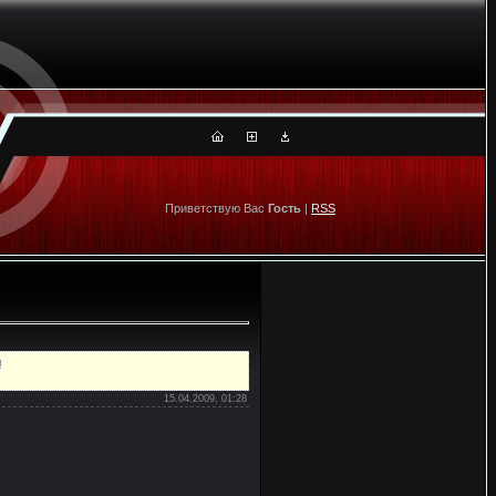
Приветствую Вас
Гость
|
RSS
!
15.04.2009, 01:28