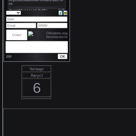
200
Четверг
Август
6