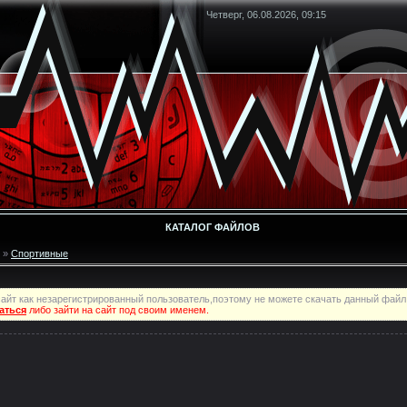
Четверг, 06.08.2026, 09:15
КАТАЛОГ ФАЙЛОВ
»
Спортивные
айт как незарегистрированный пользователь,поэтому не можете скачать данный файл
аться
либо зайти на сайт под своим именем.