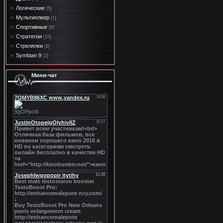
Логические
[5]
Мультиплеер
[1]
Спортивные
[8]
Стратегии
[10]
Стрелялки
[8]
Symbian 9
[2]
Мини-чат