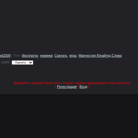
net2009
|
Теги
:
бесплатно
,
новинки
,
Скачать
,
игры
,
Манчестер Юнайтед Слова
:
0.0
/
0
|
Добавлять комментарии могут только зарегистрированные пользователи.
[
Регистрация
|
Вход
]