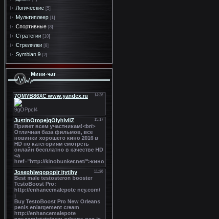
Логические
[5]
Мультиплеер
[1]
Спортивные
[8]
Стратегии
[10]
Стрелялки
[8]
Symbian 9
[2]
Мини-чат