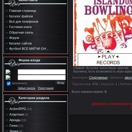
Меню сайта
Главная страница
Каталог файлов
Всё для телефонов
Гостевая книга
Обратная связь
Форум
Каталог сайтов
Футбол! ВСЕ МАТЧИ ОН...
Форма входа
Сбивай бутылки кокосовым орехом. И
боулинга, есть возможность игры вдво
Категория
:
Спортивные
|
Добавил
:
alex
запомнить
Просмотров
:
676
|
Загрузок
:
1
|
Рейтинг
Забыл пароль
·
Регистрация
Всего комментариев
:
0
Категории раздела
Добавлять комментарии мо
Action/RPG
[13]
Азартные
[2]
Аркады
[19]
Гонки
[12]
Драки
[4]