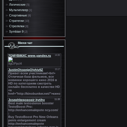
Логические
[5]
Мультиплеер
[1]
Спортивные
[8]
Стратегии
[10]
Стрелялки
[8]
Symbian 9
[2]
Мини-чат