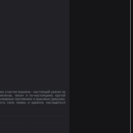
них участие машина - настоящий ураган на
мельчак, лихач и по-настоящему крутой
коварные противники и красивые девушки,
ость свои нервы и вдоволь насладиться