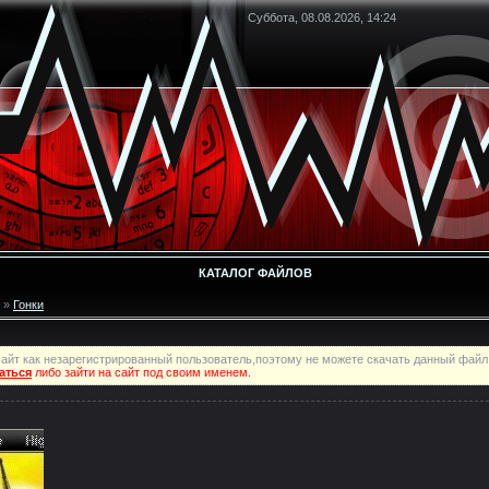
Суббота, 08.08.2026, 14:24
КАТАЛОГ ФАЙЛОВ
»
Гонки
айт как незарегистрированный пользователь,поэтому не можете скачать данный файл
аться
либо зайти на сайт под своим именем.