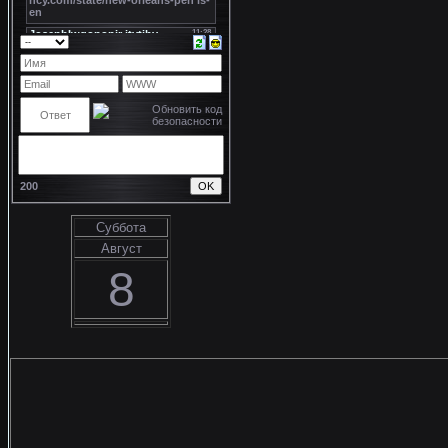
200
Суббота
Август
8