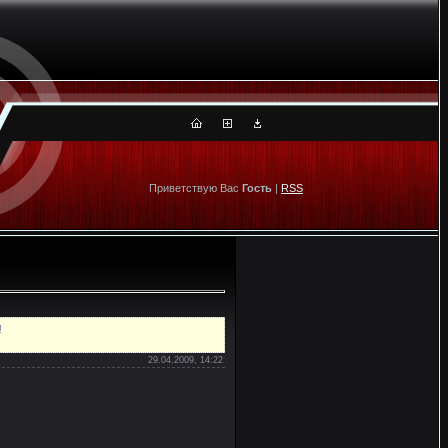
Приветствую Вас
Гость
|
RSS
!
29.04.2009, 14:22