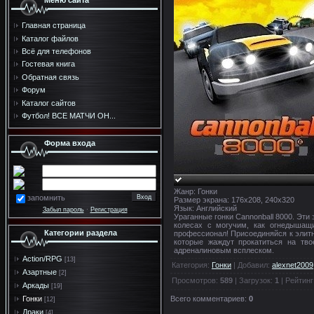
Меню сайта
Главная страница
Каталог файлов
Всё для телефонов
Гостевая книга
Обратная связь
Форум
Каталог сайтов
Футбол! ВСЕ МАТЧИ ОН...
Форма входа
Жанр: Гонки
запомнить
Размер экрана: 176x208, 240х320
Язык: Английский
Забыл пароль
·
Регистрация
Ураганные гонки Cannonball 8000. Эт
колесах с могучим, как огнедышащи
Категории раздела
профессионал! Присоединяйся к элитн
которые жаждут прокатиться на тв
адреналиновым всплеском.
Action/RPG
[13]
Категория
:
Гонки
|
Добавил
:
alexnet2009
Азартные
[2]
Просмотров
:
589
|
Загрузок
:
1
|
Рейтинг
Аркады
[19]
Всего комментариев
:
0
Гонки
[12]
Драки
[4]