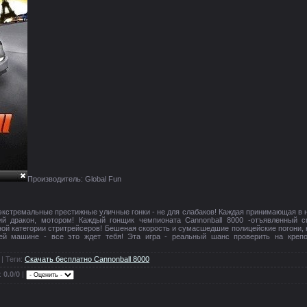
Производитель: Global Fun
и экстремальные престижные уличные гонки - не для слабаков! Каждая принимающая в 
й дракон, мотором! Каждый гонщик чемпионата Cannonball 8000 -отъявленный с
ой категории стритрейсеров! Бешеная скорость и сумасшедшие полицейские погони, 
оей машине - все это ждет тебя! Эта игра - реальный шанс проверить на креп
|
Теги
:
Скачать бесплатно Cannonball 8000
:
0.0
/
0
|