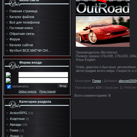
Меню сайта
Главная страница
Каталог файлов
Всё для телефонов
Гостевая книга
Обратная связь
Форум
Каталог сайтов
Футбол! ВСЕ МАТЧИ ОН...
Производитель Microforum
Размер экрана 176x208, 176x220, 240
Язык English
Форма входа
Пляж, девочки и быстрые автомобили.
автострадам всего мира. Скорость и 
Категория
:
Гонки
|
Добавил
:
alexnet2009
запомнить
Просмотров
:
624
|
Загрузок
:
1
|
Рейтинг
Забыл пароль
·
Регистрация
Всего комментариев
:
0
Категории раздела
Action/RPG
[13]
Азартные
[2]
Аркады
[19]
Гонки
[12]
Драки
[4]