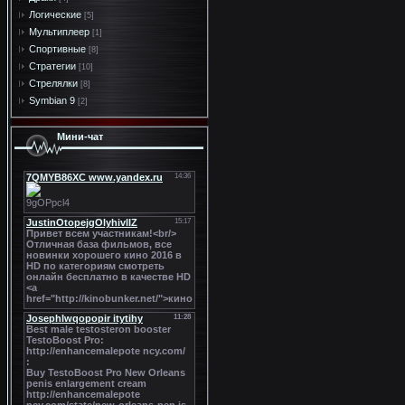
Логические
[5]
Мультиплеер
[1]
Спортивные
[8]
Стратегии
[10]
Стрелялки
[8]
Symbian 9
[2]
Мини-чат