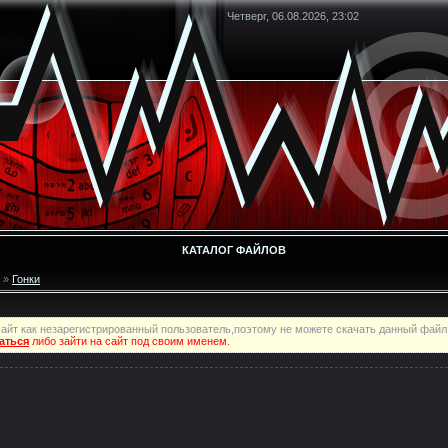
Четверг, 06.08.2026, 23:02
КАТАЛОГ ФАЙЛОВ
»
Гонки
айт как незарегистрированный пользователь,поэтому не можете скачать данный файл
аться
либо зайти на сайт под своим именем.