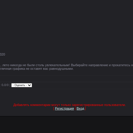
x320
.. лето никогда не были столь увлекательным! Выбирайте направление и прокатитес
отличная графика не оставят вас равнодушными.
:
0.0
/
0
|
Добавлять комментарии могут только зарегистрированные пользователи.
[
Регистрация
|
Вход
]