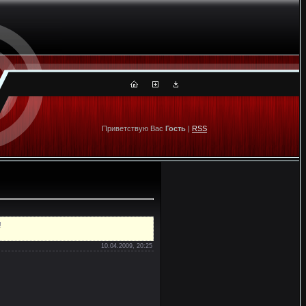
Приветствую Вас
Гость
|
RSS
!
10.04.2009, 20:25