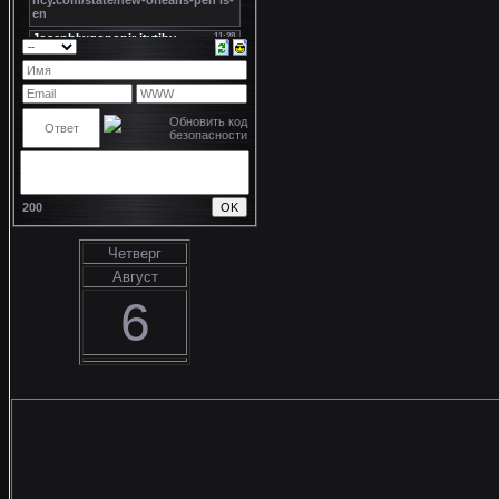
200
Четверг
Август
6