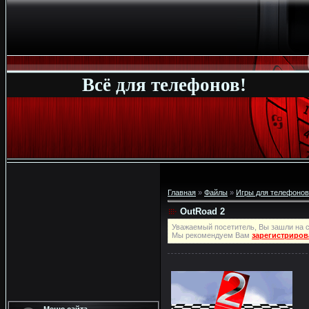
Всё для телефонов!
Главная
»
Файлы
»
Игры для телефонов
OutRoad 2
Уважаемый посетитель, Вы зашли на с
Мы рекомендуем Вам
зарегистриров