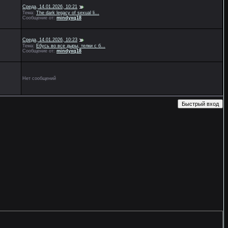
Среда, 14.01.2026, 10:21
Тема:
The dark legacy of sexual li...
Сообщение от:
mindyxq18
Среда, 14.01.2026, 10:23
Тема:
Ебусь во все дыры, телки с б...
Сообщение от:
mindyxq18
Нет сообщений