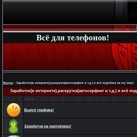
Всё для телефонов!
Форум
»
Заработок(в интернете),раскрутка(автосерфинг и т.д.) и всё подобное на эту тему!
Заработок(в интернете),раскрутка(автосерфинг и т.д.) и всё под
Форум
Выкуп трафика!
Заработок на партнёрках!