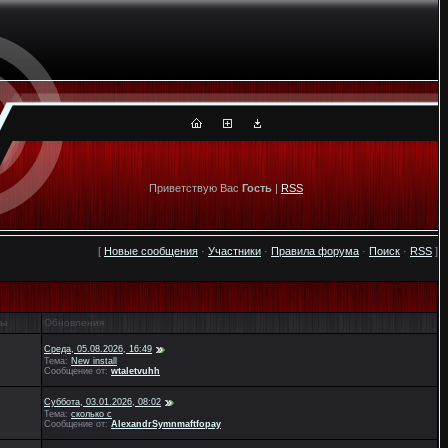
Приветствую Вас
Гость
|
RSS
[
Новые сообщения
·
Участники
·
Правила форума
·
Поиск
·
RSS
]
ты
Обновления
Среда, 05.08.2026, 16:49
Тема:
New install
Сообщение от:
wtaletvuhh
Суббота, 03.01.2026, 08:02
Тема:
сколько с
Сообщение от:
AlexandrSymnmaftfopay