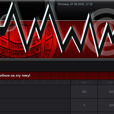
Пятница, 07.08.2026, 17:19
обное на эту тему!
Темы
Отве
110
316
5
120