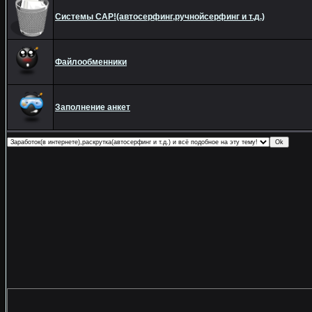
Системы САР!(автосерфинг,ручнойсерфинг и т.д.)
Файлообменники
Заполнение анкет