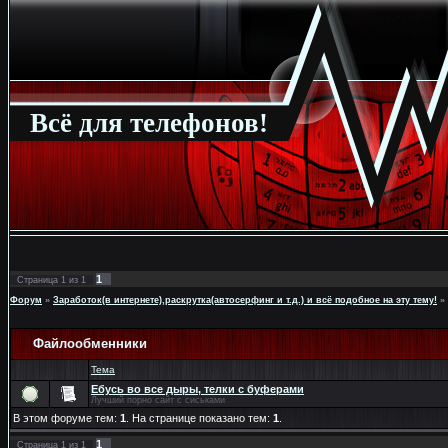
Всё для телефонов!
1
Страница
1
из
1
Форум
»
Заработок(в интернете),раскрутка(автосерфинг и т.д.) и всё подобное на эту тему!
»
Файлообменники
Тема
Ебусь во все дыры, телки с буферами
Лучший порно сайт с сиськами
В этом форуме тем:
1
. На странице показано тем:
1
.
1
Страница
1
из
1