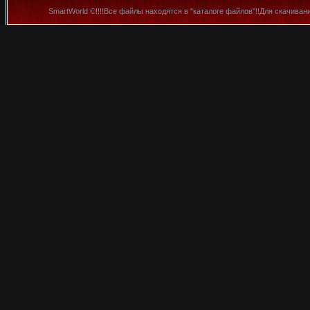
SmartWorld ©!!!!Все файлы находятся в "каталоге файлов"!!Для скачиван