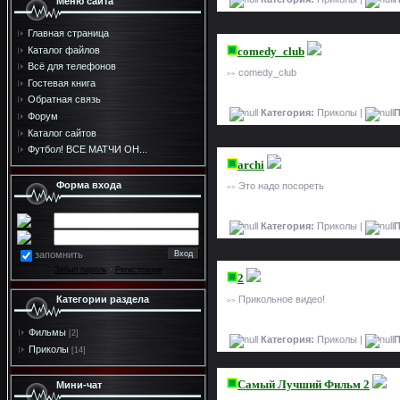
Меню сайта
Главная страница
comedy_club
Каталог файлов
Всё для телефонов
comedy_club
>>
Гостевая книга
Обратная связь
Категория:
Приколы |
П
Форум
Каталог сайтов
Футбол! ВСЕ МАТЧИ ОН...
archi
Форма входа
Это надо посореть
>>
Категория:
Приколы |
П
запомнить
Забыл пароль
·
Регистрация
2
Прикольное видео!
Категории раздела
>>
Фильмы
[2]
Категория:
Приколы |
П
Приколы
[14]
Самый Лучший Фильм 2
Мини-чат