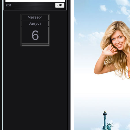
200
Четверг
Август
6