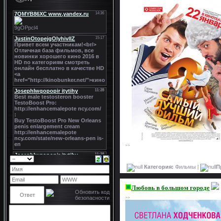
>>
Категория:
Фильмы |
П
Любовь в большом городе
>>