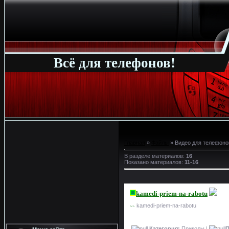
Всё для телефонов!
Главная
»
Файлы
» Видео для телефоно
В разделе материалов
:
16
Показано материалов
:
11-16
kamedi-priem-na-rabotu
kamedi-priem-na-rabotu
>>
Категория:
Приколы |
П