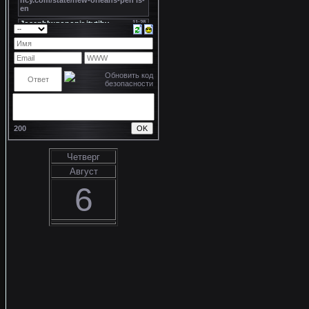
200
Четверг
Август
6