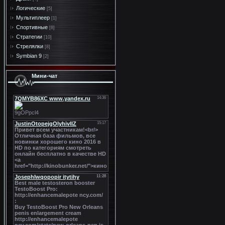
Логические
[5]
Мультиплеер
[1]
Спортивные
[8]
Стратегии
[10]
Стрелялки
[8]
Symbian 9
[2]
Мини-чат