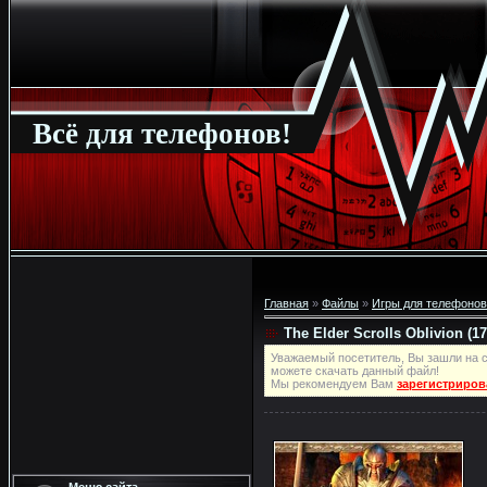
Всё для телефонов!
Главная
»
Файлы
»
Игры для телефонов
The Elder Scrolls Oblivion (1
Уважаемый посетитель, Вы зашли на с
можете скачать данный файл!
Мы рекомендуем Вам
зарегистриров