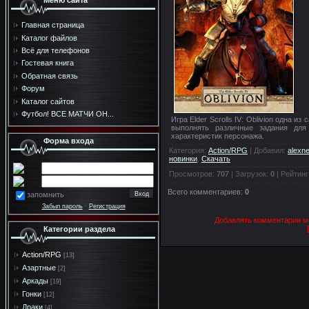
Меню сайта
Главная страница
Каталог файлов
Всё для телефонов
Гостевая книга
Обратная связь
Форум
Каталог сайтов
Футбол! ВСЕ МАТЧИ ОН...
Игра Elder Scrolls IV: Oblivion одна 
выполнять различные задания для
характеристик персонажа.
Форма входа
Категория
:
Action/RPG
|
Добавил
:
alexn
новинки
,
Скачать
Просмотров
:
707
|
Загрузок
:
0
|
Рейтинг
Всего комментариев
:
0
запомнить
Забыл пароль
·
Регистрация
Добавлять комментарии мо
Категории раздела
Action/RPG
[13]
Азартные
[2]
Аркады
[19]
Гонки
[12]
Драки
[4]