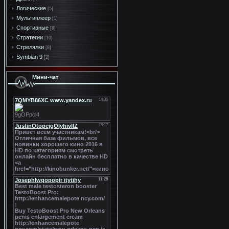
Логические
[5]
Мультиплеер
[1]
Спортивные
[8]
Стратегии
[10]
Стрелялки
[8]
Symbian 9
[2]
Мини-чат