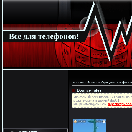
Всё для телефонов!
Главная
»
Файлы
»
Игры для телефонов
Bounce Tales
Уважаемый посетитель, Вы зашли на с
можете скачать данный файл!
Мы рекомендуем Вам
зарегистриров