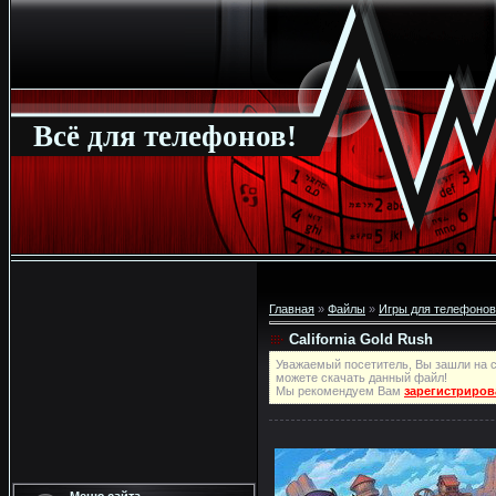
Всё для телефонов!
Главная
»
Файлы
»
Игры для телефонов
California Gold Rush
Уважаемый посетитель, Вы зашли на с
можете скачать данный файл!
Мы рекомендуем Вам
зарегистриров