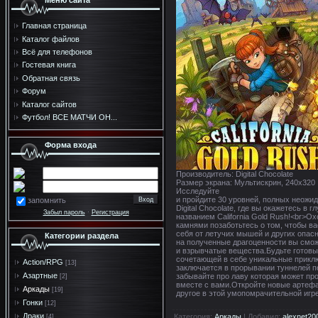
Меню сайта
Главная страница
Каталог файлов
Всё для телефонов
Гостевая книга
Обратная связь
Форум
Каталог сайтов
Футбол! ВСЕ МАТЧИ ОН...
Форма входа
Производитель: Digital Chocolate
Размер экрана: Мультискрин, 240x320
Исследуйте
и пройдите 30 уровней, полных неожи
запомнить
Digital Chocolate, где вы окажетесь в
Забыл пароль
·
Регистрация
названием California Gold Rush!<br>О
камнями позаботьтесь о том, чтобы ва
себя от летучих мышей и других опасн
Категории раздела
на полученные драгоценности вы смож
и взрывчатые вещества.Будьте готовы 
сочетающей в себе уникальные приклю
Action/RPG
[13]
заключается в прорывании туннелей по
Азартные
забывайте про лаву которая может пр
[2]
вместе с вами.Откройте новые артефа
Аркады
[19]
другое в этой умопомрачительной игре
Гонки
[12]
Драки
Категория
:
Аркады
|
Добавил
:
alexnet20
[4]