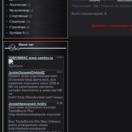
Логические
[5]
Просмотров
:
729
|
Загрузок
:
0
|
Рейтинг
Мультиплеер
[1]
Всего комментариев
:
0
Спортивные
[8]
Стратегии
[10]
Добавлять комментарии мо
Стрелялки
[8]
Symbian 9
[2]
Мини-чат