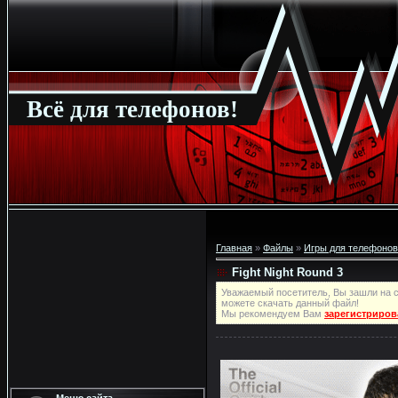
Всё для телефонов!
Главная
»
Файлы
»
Игры для телефонов
Fight Night Round 3
Уважаемый посетитель, Вы зашли на с
можете скачать данный файл!
Мы рекомендуем Вам
зарегистриров