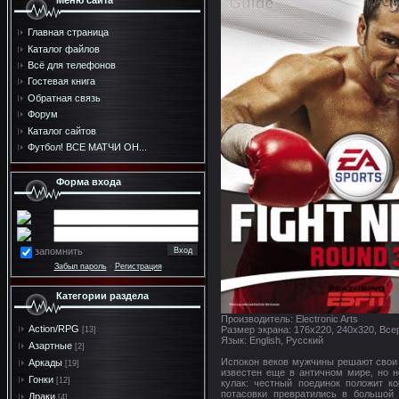
Меню сайта
Главная страница
Каталог файлов
Всё для телефонов
Гостевая книга
Обратная связь
Форум
Каталог сайтов
Футбол! ВСЕ МАТЧИ ОН...
Форма входа
запомнить
Забыл пароль
·
Регистрация
Категории раздела
Производитель: Electronic Arts
Action/RPG
Размер экрана: 176x220, 240x320, Вс
[13]
Язык: English, Русский
Азартные
[2]
Испокон веков мужчины решают свои 
Аркады
[19]
известен еще в античном мире, но не
Гонки
[12]
кулак: честный поединок положит к
потасовки превратились в большой 
Драки
[4]