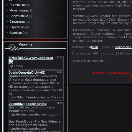
крутятся огромные деньги, но двое 
Логические
мире с другими законами. Fight Nigh
[5]
изнутри.
Мультиплеер
[1]
Чемпионы мира научат вас сражатьс
Спортивные
[8]
великого Оскара Де Ла Хойи. Возьмите
Стратегии
[10]
ни было? Тогда создайте собственную
Стрелялки
[8]
Разнообразие приемов, множество
Symbian 9
[2]
выпадами. Уворачивайтесь от чудо
Тогда бросайтесь в ближний бой! Пр
оппонента в нокаут.
Мини-чат
Категория
:
Драки
|
Добавил
:
alexnet200
Просмотров
:
789
|
Загрузок
:
2
|
Рейтинг
Всего комментариев
:
0
Добавлять комментарии мо