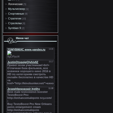
Логические
[5]
Мультиплеер
[1]
Спортивные
[8]
Стратегии
[10]
Стрелялки
[8]
Symbian 9
[2]
Мини-чат