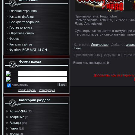
Меню сайта
Главная страница
Производитель: Fugumobile
Каталог файлов
Размер экрана: 128x160, 176x220, 240
Всё для телефонов
Язык: Английский
Гостевая книга
Суть игры заключается в симуляции и
Обратная связь
чего используется специальный гитар
Форум
Каталог сайтов
Категория
:
Логические
|
Добавил
:
alexn
Hero
Футбол! ВСЕ МАТЧИ ОН...
Просмотров
:
616
|
Загрузок
:
0
|
Рейтинг
Форма входа
Всего комментариев
:
0
Добавлять комментарии мо
запомнить
Забыл пароль
·
Регистрация
Категории раздела
Action/RPG
[13]
Азартные
[2]
Аркады
[19]
Гонки
[12]
Драки
[4]