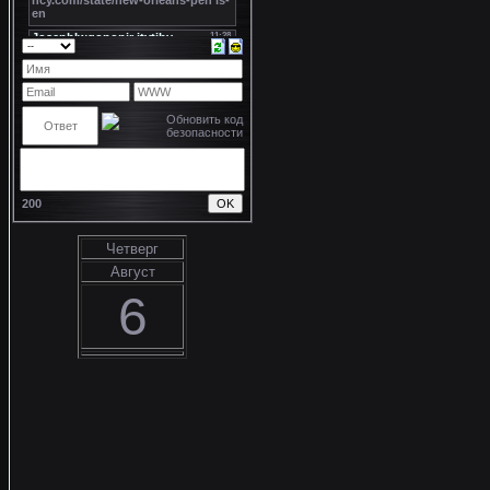
200
Четверг
Август
6