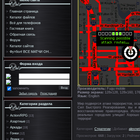
Меню сайта
Главная страница
Каталог файлов
Всё для телефонов
Гостевая книга
Обратная связь
Форум
Каталог сайтов
Футбол! ВСЕ МАТЧИ ОН...
Форма входа
запомнить
Производитель:
Fugu mobile
Размер экрана:
128х128, 128x160, 17
Забыл пароль
·
Регистрация
Язык:
English
Мир подвергся атаке террористов, о
Категории раздела
Сил Быстрого Реагирования, вы и 
восстановление правопорядка. Испо
реальных городских улицах! Хорошо
Action/RPG
[13]
террора!
Азартные
[2]
Аркады
[19]
Категория
:
Стратегии
|
Добавил
:
alexne
Гонки
[12]
Просмотров
:
668
|
Загрузок
:
2
|
Рейтинг
Драки
[4]