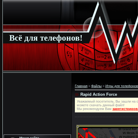
Всё для телефонов!
Главная
»
Файлы
»
Игры для телефонов
Rapid Action Force
Уважаемый посетитель, Вы зашли на с
можете скачать данный файл!
Мы рекомендуем Вам
зарегистриров