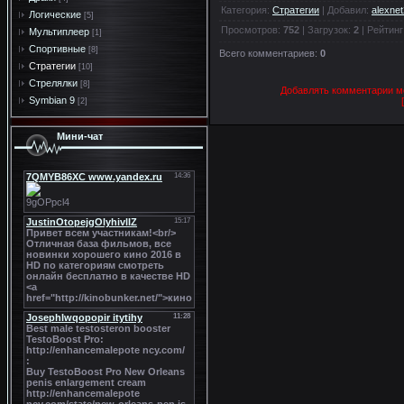
Категория
:
Стратегии
|
Добавил
:
alexne
Логические
[5]
Просмотров
:
752
|
Загрузок
:
2
|
Рейтинг
Мультиплеер
[1]
Спортивные
[8]
Всего комментариев
:
0
Стратегии
[10]
Стрелялки
[8]
Добавлять комментарии мо
Symbian 9
[2]
Мини-чат