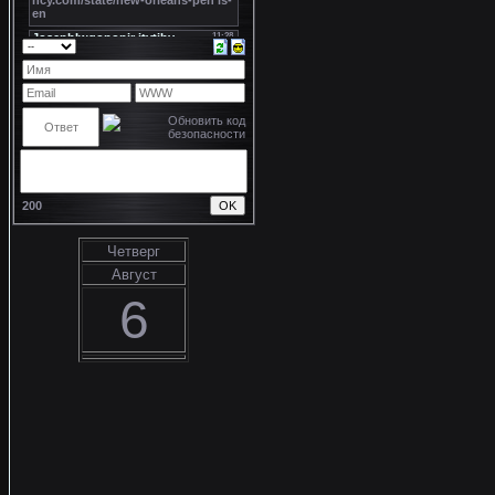
200
Четверг
Август
6