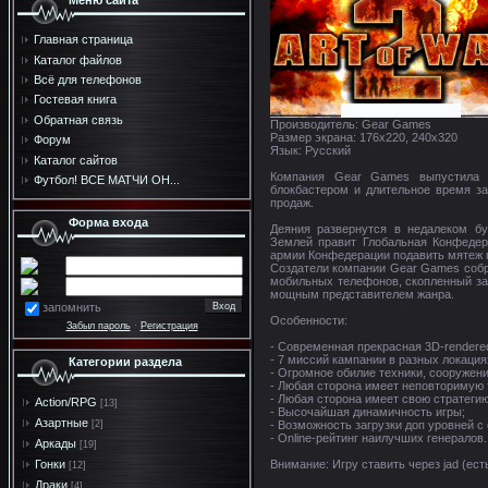
Меню сайта
Главная страница
Каталог файлов
Всё для телефонов
Гостевая книга
Обратная связь
Производитель: Gear Games
Размер экрана: 176x220, 240x320
Форум
Язык: Русский
Каталог сайтов
Компания Gear Games выпустила пр
Футбол! ВСЕ МАТЧИ ОН...
блокбастером и длительное время з
продаж.
Форма входа
Деяния развернутся в недалеком б
Землей правит Глобальная Конфедер
армии Конфедерации подавить мятеж 
Создатели компании Gear Games собра
мобильных телефонов, скопленный за 
мощным представителем жанра.
запомнить
Особенности:
Забыл пароль
·
Регистрация
- Современная прекрасная 3D-rendere
- 7 миссий кампании в разных локация
Категории раздела
- Огромное обилие техники, сооружени
- Любая сторона имеет неповторимую 
- Любая сторона имеет свою стратегию
Action/RPG
[13]
- Высочайшая динамичность игры;
Азартные
- Возможность загрузки доп уровней с
[2]
- Online-рейтинг наилучших генералов.
Аркады
[19]
Внимание: Игру ставить через jad (ест
Гонки
[12]
Драки
[4]