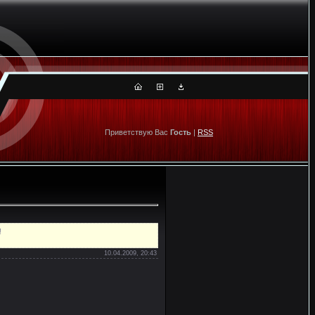
Приветствую Вас
Гость
|
RSS
!
10.04.2009, 20:43