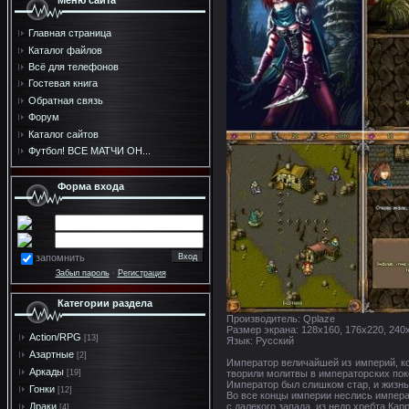
Меню сайта
Главная страница
Каталог файлов
Всё для телефонов
Гостевая книга
Обратная связь
Форум
Каталог сайтов
Футбол! ВСЕ МАТЧИ ОН...
Форма входа
запомнить
Забыл пароль
·
Регистрация
Категории раздела
Производитель: Qplaze
Размер экрана: 128x160, 176x220, 240
Action/RPG
[13]
Язык: Русский
Азартные
[2]
Император величайшей из империй, ко
Аркады
творили молитвы в императорских пок
[19]
Император был слишком стар, и жизнь е
Гонки
[12]
Во все концы империи неслись импера
с далекого запада, из недр хребта Кар
Драки
[4]