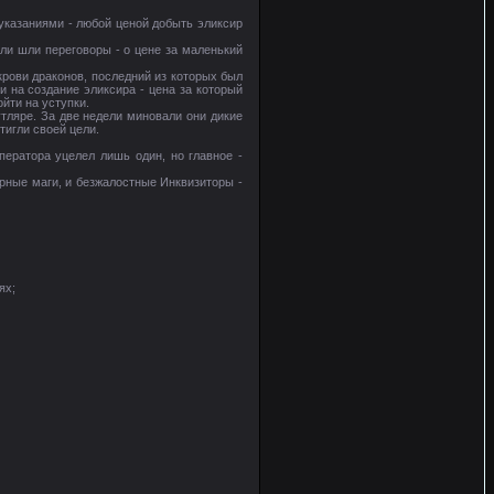
указаниями - любой ценой добыть эликсир
ели шли переговоры - о цене за маленький
крови драконов, последний из которых был
и на создание эликсира - цена за который
йти на уступки.
тляре. За две недели миновали они дикие
тигли своей цели.
ператора уцелел лишь один, но главное -
орные маги, и безжалостные Инквизиторы -
ях;