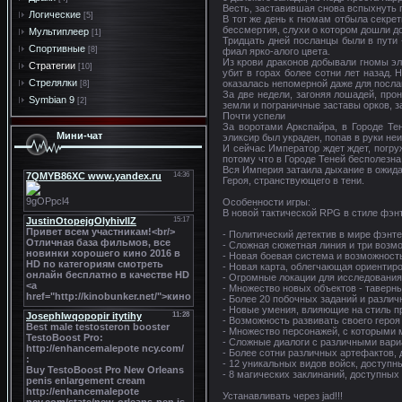
Весть, заставившая снова вспыхнуть 
Логические
[5]
В тот же день к гномам отбыла секре
бессмертия, слухи о котором дошли д
Мультиплеер
[1]
Тридцать дней посланцы были в пути 
Спортивные
[8]
фиал ярко-алого цвета.
Из крови драконов добывали гномы эл
Стратегии
[10]
убит в горах более сотни лет назад.
Стрелялки
оказалась непомерной даже для посла
[8]
За две недели, загоняя лошадей, пр
Symbian 9
[2]
земли и пограничные заставы орков, з
Почти успели
За воротами Аркспайра, в Городе Те
Мини-чат
эликсир был украден, попав в руки не
И сейчас Император ждет ждет, погру
потому что в Городе Теней бесполезна 
Вся Империя затаила дыхание в ожидан
Героя, странствующего в тени.
Особенности игры:
В новой тактической RPG в стиле фэнт
- Политический детектив в мире фэнте
- Сложная сюжетная линия и три возмо
- Новая боевая система и возможност
- Новая карта, облегчающая ориентир
- Огромные локации для исследования
- Множество новых объектов - таверн
- Более 20 побочных заданий и различ
- Новые умения, влияющие на стиль п
- Возможность развивать своего героя
- Множество персонажей, с которыми 
- Сложные диалоги с различными вар
- Более сотни различных артефактов, 
- 12 уникальных видов войск, доступн
- 8 магических заклинаний, доступных 
Устанавливать через jad!!!