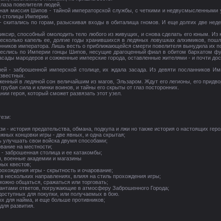
глаза повелителя людей.
тная миссия Шипов - тайной императорской службы, с четкими и недвусмысленными 
о столицы Империи.
- скитались по горам, разыскивая входы в обиталища гномов. И еще долгих две нед
иксир, способный омолодить тело любого из живущих, и снова сделать его юным. Из 
 Несколько капель ее, долгие годы хранившихся в ледяных ловушках алхимиков, пошл
нников императора. Лишь весть о приближающейся смерти повелителя вынудила их по
онеслись по Империи гонцы Шипов, несущие драгоценный фиал в обитом бархатом фу
асады мародеров и сожженные имперские города, оставленные жителями - и почти дос
ней - заброшенной имперской столице, их ждала засада. Из девяти посланников Им
известных.
женный в ледяной сон величайшим из магов, Эльзаром. Ждут его легионы, его придв
грубая сила и клинки воинов, и тайны его скрыты от глаз посторонних.
ии героя, который сможет развязать этот узел.
ези:
зи - история предательства, обмана, подкупа и лжи но также история о настоящих геро
жных концовки игры - две явных, и одна скрытая;
ь улучшать свои войска двумя способами;
ование на местности;
 - заброшенная столица и ее катакомбы;
ы, военные академии и магазины
ных квестов;
рохождения игры - скрытность и очарование;
 в нескольких направлениях, влияя на стиль прохождения игры;
можно общаться, сражаться или торговать;
иантами ответов, погружающие в атмосферу Заброшенного Города;
доступных для покупки, или получаемых в бою.
ых для найма, и еще больше противников;
для развития.