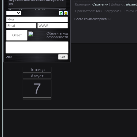
Категория
:
Стратегии
|
Добавил
:
alexne
Просмотров
:
683
|
Загрузок
:
1
|
Рейтинг
Всего комментариев
:
0
200
Пятница
Август
7