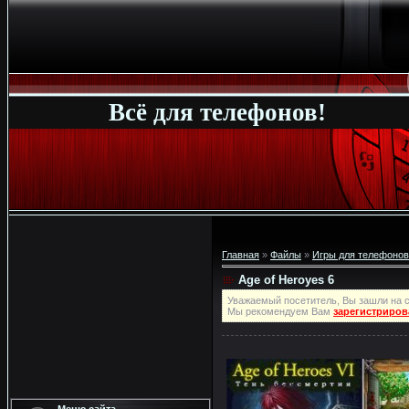
Всё для телефонов!
Главная
»
Файлы
»
Игры для телефонов
Age of Heroyes 6
Уважаемый посетитель, Вы зашли на с
Мы рекомендуем Вам
зарегистриров