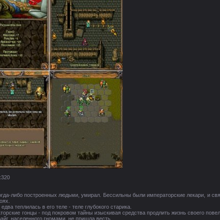
x320
гда-либо построенных людьми, умирал. Бессильны были императорские лекари, и свя
оях.
два теплилась в его теле - теле глубокого старика.
торские гонцы - под покровом тайны изыскивая средства продлить жизнь своего повел
райг, населенного гномами, не пришла весть.