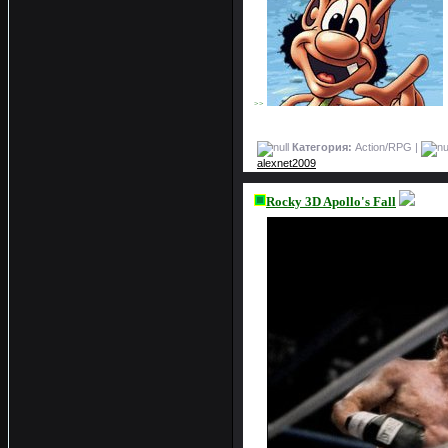
>>
Категория:
Action/RPG |
alexnet2009
Rocky 3D Apollo's Fall