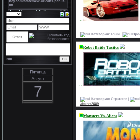
>>
Категория:
Гонки |
Про
Robot Battle Tactics
200
Пятница
Август
7
>>
Категория:
Стратегии |
alexnet2009
Monsters Vs. Aliens