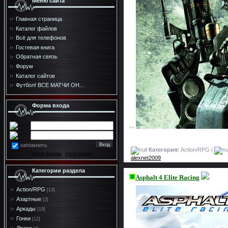
Меню сайта
Главная страница
Каталог файлов
Всё для телефонов
Гостевая книга
Обратная связь
Форум
Каталог сайтов
Футбол! ВСЕ МАТЧИ ОН...
Форма входа
>>
запомнить
Категория:
Action/RPG |
Забыл пароль
·
Регистрация
alexnet2009
Категории раздела
Asphalt 4 Elite Racing
Action/RPG
[13]
Азартные
[2]
Аркады
[19]
Гонки
[12]