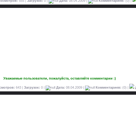
осмотров:
555 |
Загрузок:
0 |
Дата:
08.04.2009
|
Комментариев:
(0) |
Уважаемые пользователи, пожалуйста, оставляйте комментарии :)
смотров:
643 |
Загрузок:
0 |
Дата:
08.04.2009
|
Комментариев:
(0) |