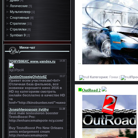
Драки
[4]
Логические
[5]
Мультиплеер
[1]
Спортивные
[8]
Стратегии
[10]
Стрелялки
[8]
Symbian 9
[2]
Мини-чат
>>
Категория:
Гонки |
Про
OutRoad 2