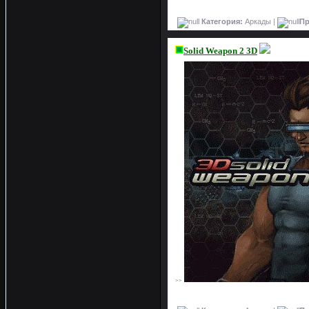
Категория:
Аркады |
Пр
Solid Weapon 2 3D
>>