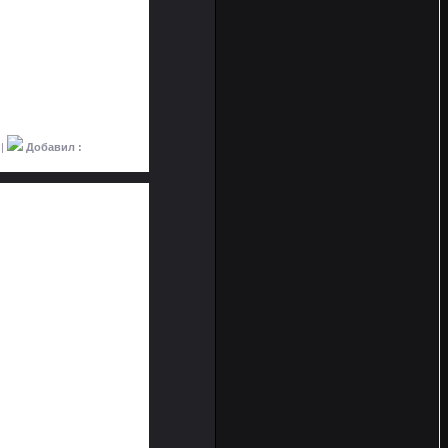
 |
Добавил :