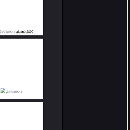
Добавил :
alexnet2009
|
Добавил :