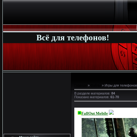
Всё для телефонов!
Главная
»
Файлы
» Игры для телефонов
В разделе материалов
:
84
Показано материалов
:
61-70
FallOut Mobile