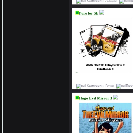
Категория:
Аркады |
Пр
Pure for SE
>>
Категория:
Гонки |
Про
Hugo Evil Mirror 3