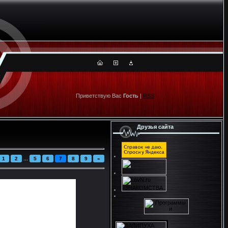
Приветствую Вас
Гость
|
RSS
Друзья сайта
...
1
2
5
6
7
8
9
»