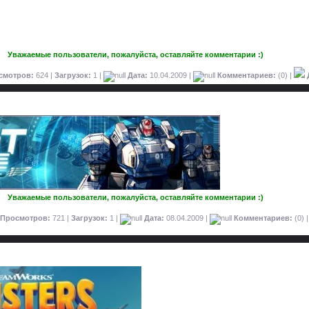
Уважаемые пользователи, пожалуйста, оставляйте комментарии :)
смотров:
624 |
Загрузок:
1 |
Дата:
10.04.2009
|
Комментариев:
(0) |
Уважаемые пользователи, пожалуйста, оставляйте комментарии :)
Просмотров:
721 |
Загрузок:
1 |
Дата:
08.04.2009
|
Комментариев:
(0) 