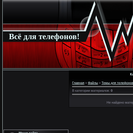
Всё для телефонов!
К
Главная
»
Файлы
»
Темы для телефоно
В категории материалов
:
0
Не найдено мате