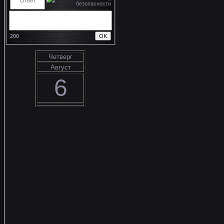
200
Четверг
Август
6