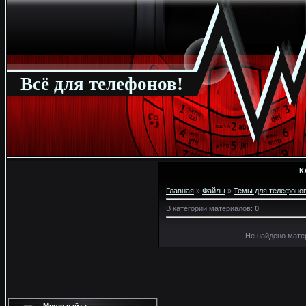
Всё для телефонов!
К
Главная
»
Файлы
»
Темы для телефоно
В категории материалов
:
0
Не найдено мате