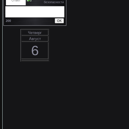
200
Четверг
Август
6