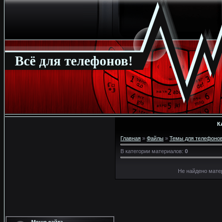
Всё для телефонов!
К
Главная
»
Файлы
»
Темы для телефоно
В категории материалов
:
0
Не найдено мате