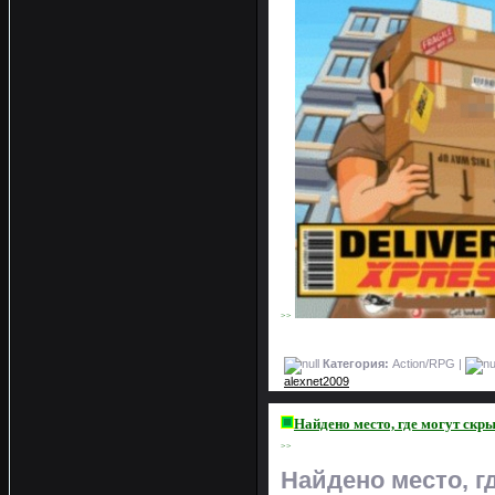
>>
Категория:
Action/RPG |
alexnet2009
Найдено место, где могут скр
>>
Найдено место, г