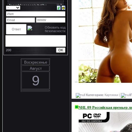
200
Воскресенье
Август
9
>>
Категория:
Картинки |
NHL 09 Российская премьер л