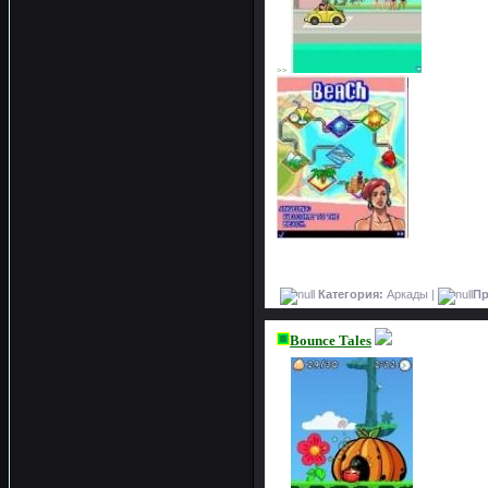
>>
Категория:
Аркады |
Пр
Bounce Tales