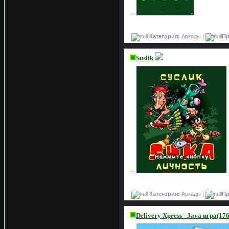
>>
Категория:
Аркады |
Пр
Suslik
>>
Категория:
Аркады |
Пр
Delivery Xpress - Java игра(17