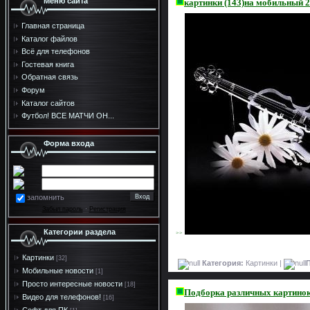
Меню сайта
картинки (143)на мобильный 
Главная страница
Каталог файлов
Всё для телефонов
Гостевая книга
Обратная связь
Форум
Каталог сайтов
Футбол! ВСЕ МАТЧИ ОН...
Форма входа
запомнить
Забыл пароль
·
Регистрация
Категории раздела
>>
Картинки
[32]
Категория:
Картинки |
Мобильные новости
[1]
Просто интересные новости
[18]
Подборка различных картинок
Видео для телефонов!
[16]