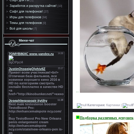
Софт для ПК
[1]
Заработок и раскрутка сайтов!
[10]
Софт для телефонов!
[27]
Игры для телефонов
[84]
Темы для телефонов
[0]
Всё для школы
[7]
Мини-чат
>>
Категория:
Картинки |
Подборка различных девушек