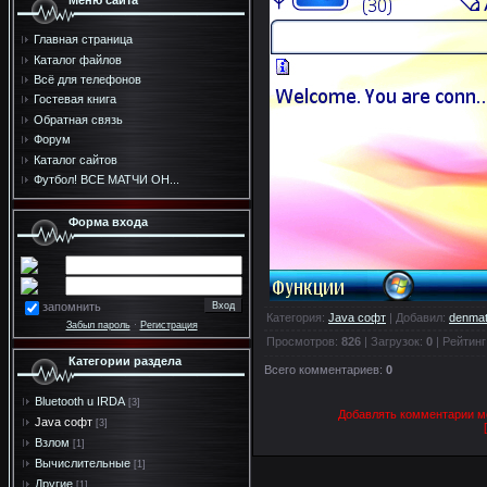
Меню сайта
Главная страница
Каталог файлов
Всё для телефонов
Гостевая книга
Обратная связь
Форум
Каталог сайтов
Футбол! ВСЕ МАТЧИ ОН...
Форма входа
запомнить
Категория
:
Java софт
|
Добавил
:
denmat
Забыл пароль
·
Регистрация
Просмотров
:
826
|
Загрузок
:
0
|
Рейтинг
Категории раздела
Всего комментариев
:
0
Bluetooth u IRDA
[3]
Добавлять комментарии мо
Java софт
[3]
Взлом
[1]
Вычислительные
[1]
Другие
[1]