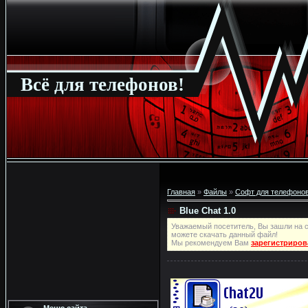
Всё для телефонов!
Главная
»
Файлы
»
Софт для телефонов
Blue Chat 1.0
Уважаемый посетитель, Вы зашли на с
можете скачать данный файл!
Мы рекомендуем Вам
зарегистриров