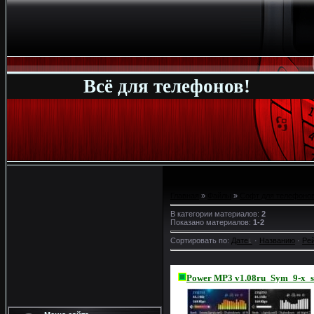
Всё для телефонов!
Главная
»
Файлы
»
Софт для телефонов
В категории материалов
:
2
Показано материалов
:
1-2
Сортировать по
:
Дате
·
Названию
·
Ре
Power MP3 v1.08ru_Sym_9-x_