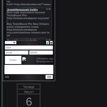
200
Четверг
Август
6