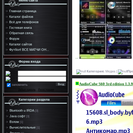
Меню сайта
Главная страница
Каталог файлов
Всё для телефонов
Гостевая книга
Обратная связь
Форум
Каталог сайтов
Футбол! ВСЕ МАТЧИ ОН...
>>
Форма входа
Категория:
Медиа |
Пр
AudioCube S60 3rd edition 1.3.
запомнить
Забыл пароль
·
Регистрация
Категории раздела
Bluetooth u IRDA
[3]
Java софт
[3]
Взлом
[1]
Вычислительные
[1]