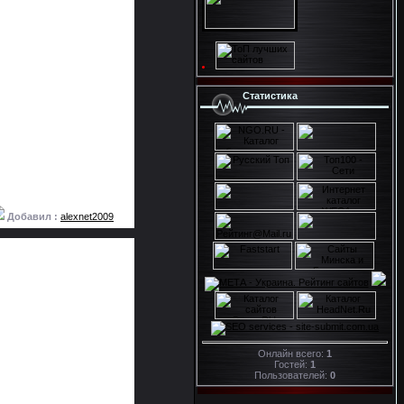
Статистика
Добавил :
alexnet2009
Онлайн всего:
1
Гостей:
1
Пользователей:
0