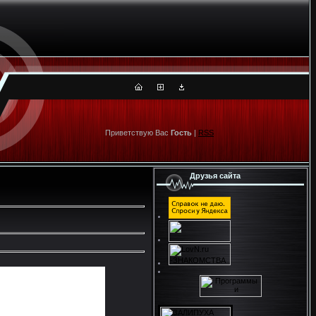
Приветствую Вас
Гость
|
RSS
Друзья сайта