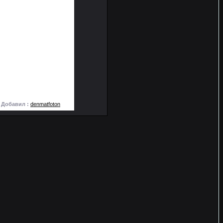
Добавил :
denmatfoton