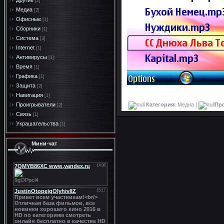
Другие
[1]
Медиа
[2]
Офисные
[1]
Сборники
[1]
Система
[3]
Internet
[1]
Антивирусы
[1]
Время
[1]
Графика
[1]
Защита
[2]
Навигация
[1]
Категория:
Медиа |
Пр
Проигрыватели
[2]
Связь
[1]
Украшательства
[1]
Мини-чат