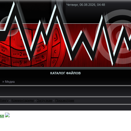
Четверг, 06.08.2026, 04:48
КАТАЛОГ ФАЙЛОВ
!
» Медиа
йтингу
·
Комментариям
·
Загрузкам
·
Просмотрам
s60