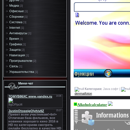
Другие
[1]
Медиа
[2]
Офисные
[1]
Сборники
[1]
Система
[3]
Internet
[1]
Антивирусы
[1]
Время
[1]
Графика
[1]
Защита
[2]
Навигация
[1]
Проигрыватели
[2]
Связь
[1]
Украшательства
[1]
Мини-чат
Категория:
Java софт |
denmatfoton
Alkoholcalculator