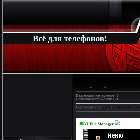
Всё для телефонов!
Главная
»
Файлы
»
Софт для телефонов
В категории материалов
:
3
Показано материалов
:
1-3
Сортировать по
:
Дате
·
Названию
·
Ре
BT File Manager