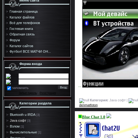
Меню сайта
Главная страница
Каталог файлов
Всё для телефонов
Гостевая книга
Обратная связь
Форум
Каталог сайтов
Футбол! ВСЕ МАТЧИ ОН...
Форма входа
>>
запомнить
Забыл пароль
·
Регистрация
Категория:
Java софт |
Категории раздела
denmatfoton
Bluetooth u IRDA
[3]
Blue Chat 1.0
Java софт
[3]
Взлом
[1]
Вычислительные
[1]