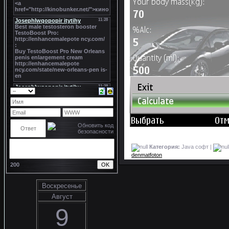
Категория:
Java софт |
denmatfoton
200
Воскресенье
Август
9