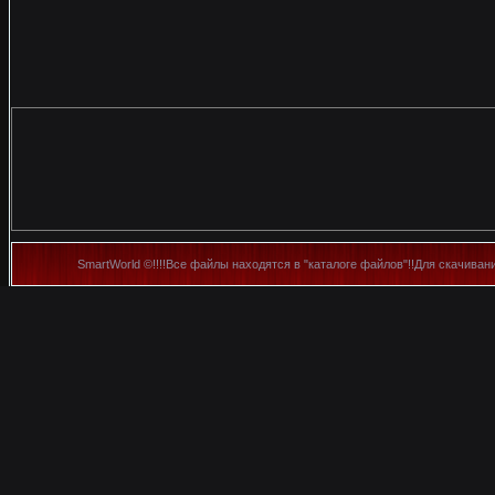
SmartWorld ©!!!!Все файлы находятся в "каталоге файлов"!!Для скачиван