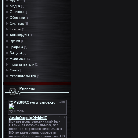
Другие
[1]
Медиа
[2]
Офисные
[1]
Сборники
[1]
Система
[3]
Internet
[1]
Антивирусы
[1]
Время
[1]
Графика
[1]
Защита
[2]
Навигация
[1]
Проигрыватели
[2]
Связь
[1]
Украшательства
[1]
Мини-чат