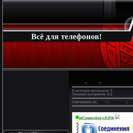
Всё для телефонов!
Главная
»
Файлы
»
Софт для телефонов
В категории материалов
:
1
Показано материалов
:
1-1
Сортировать по
:
Дате
·
Названию
·
Ре
mConnection v.0.05b