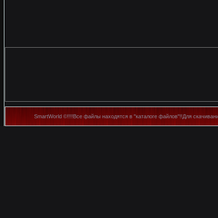
SmartWorld ©!!!!Все файлы находятся в "каталоге файлов"!!Для скачиван