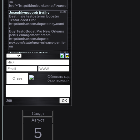
200
Среда
Август
5