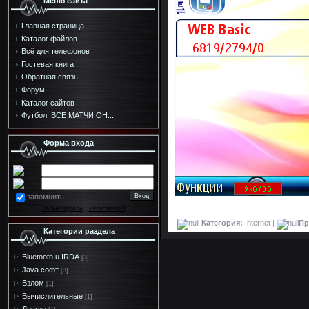
Меню сайта
Главная страница
Каталог файлов
Всё для телефонов
Гостевая книга
Обратная связь
Форум
Каталог сайтов
Футбол! ВСЕ МАТЧИ ОН...
Форма входа
запомнить
Забыл пароль
·
Регистрация
Категория:
Internet |
Пр
Категории раздела
Bluetooth u IRDA
[3]
Java софт
[3]
Взлом
[1]
Вычислительные
[1]