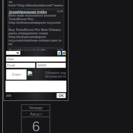
200
Четверг
Август
6