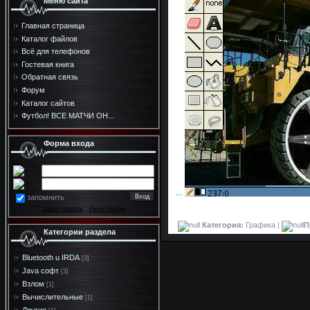
Меню сайта
Главная страница
Каталог файлов
Всё для телефонов
Гостевая книга
Обратная связь
Форум
Каталог сайтов
Футбол! ВСЕ МАТЧИ ОН...
Форма входа
>>
запомнить
Забыл пароль
·
Регистрация
Категория:
Графика |
П
Категории раздела
Bluetooth u IRDA
[3]
Java софт
[3]
Взлом
[1]
Вычислительные
[1]