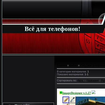
Всё для телефонов!
Главная
»
Файлы
»
Софт для телефонов
В категории материалов
:
1
Показано материалов
:
1-1
Сортировать по
:
Дате
·
Названию
·
Ре
ImageDesigner v.1.27