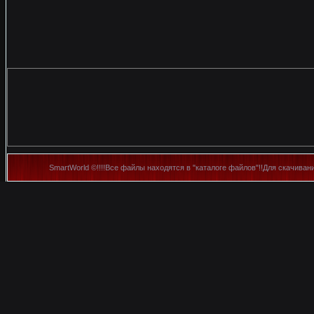
SmartWorld ©!!!!Все файлы находятся в "каталоге файлов"!!Для скачиван