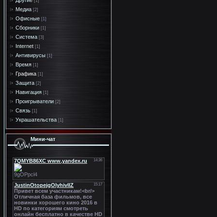
Другие
[1]
Медиа
[2]
Офисные
[1]
Сборники
[1]
Система
[3]
Internet
[1]
Антивирусы
[1]
Время
[1]
Графика
[1]
Защита
[2]
Навигация
[1]
Проигрыватели
[2]
Связь
[1]
Украшательства
[1]
Мини-чат