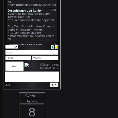
200
Суббота
Август
8