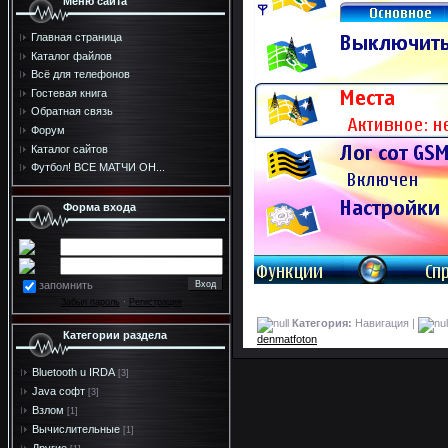
Меню сайта
Главная страница
Каталог файлов
Всё для телефонов
Гостевая книга
Обратная связь
Форум
Каталог сайтов
Футбол! ВСЕ МАТЧИ ОН...
Форма входа
запомнить
Забыл пароль
·
Регистрация
Категория:
Навигация |
Категории раздела
denmatfoton
Bluetooth u IRDA
[3]
Java софт
[3]
Взлом
[1]
Вычислительные
[1]