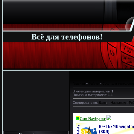
Всё для телефонов!
Главная
»
Файлы
»
Софт для телефонов
В категории материалов
:
1
Показано материалов
:
1-1
Сортировать по
:
Дате
·
Названию
·
Ре
Gsm Navigator