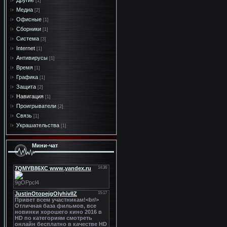
Другие
[1]
Медиа
[2]
Офисные
[1]
Сборники
[1]
Система
[3]
Internet
[1]
Антивирусы
[1]
Время
[1]
Графика
[1]
Защита
[2]
Навигация
[1]
Проигрыватели
[2]
Связь
[1]
Украшательства
[1]
Мини-чат