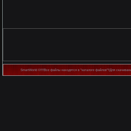
SmartWorld ©!!!!Все файлы находятся в "каталоге файлов"!!Для скачиван