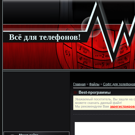
Всё для телефонов!
Главная
»
Файлы
»
Софт для телефонов
Best-программы
Уважаемый посетитель, Вы зашли на с
можете скачать данный файл!
Мы рекомендуем Вам
зарегистриров