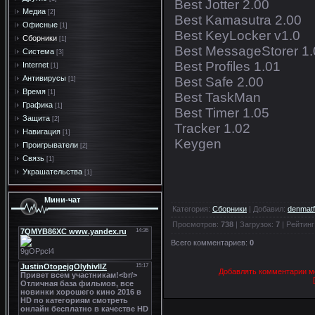
Best Jotter 2.00
Медиа
[2]
Best Kamasutra 2.00
Офисные
[1]
Best KeyLocker v1.0
Сборники
[1]
Best MessageStorer 1.
Система
[3]
Best Profiles 1.01
Internet
[1]
Антивирусы
Best Safe 2.00
[1]
Время
[1]
Best TaskMan
Графика
[1]
Best Timer 1.05
Защита
[2]
Tracker 1.02
Навигация
[1]
Keygen
Проигрыватели
[2]
Связь
[1]
Украшательства
[1]
Мини-чат
Категория
:
Сборники
|
Добавил
:
denmatf
Просмотров
:
738
|
Загрузок
:
7
|
Рейтинг
Всего комментариев
:
0
Добавлять комментарии мо