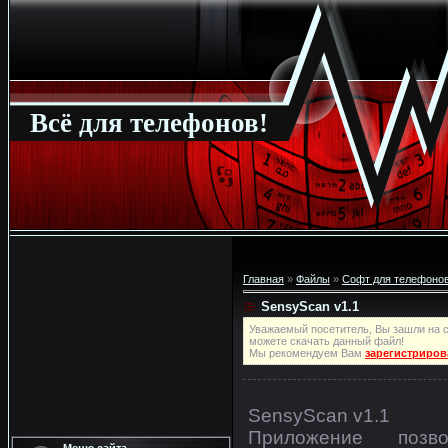
Всё для телефонов!
Главная
»
Файлы
»
Софт для телефонов
SensyScan v1.1
Уважаемый посетитель, Вы зашли на с
можете скачать данный файл!
Мы рекомендуем Вам
зарегистриров
SensyScan v1.1
Приложение позв