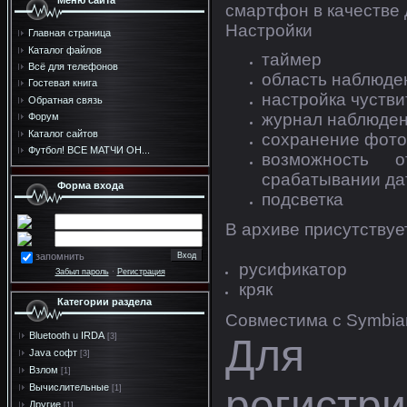
Меню сайта
смартфон в качестве 
Настройки
Главная страница
Каталог файлов
таймер
Всё для телефонов
область наблюде
Гостевая книга
настройка чустви
Обратная связь
журнал наблюде
Форум
Каталог сайтов
сохранение фото
Футбол! ВСЕ МАТЧИ ОН...
возможность о
срабатывании да
Форма входа
подсветка
В архиве присутствуе
запомнить
русификатор
Забыл пароль
·
Регистрация
кряк
Категории раздела
Совместима с Symbian
Bluetooth u IRDA
Для с
[3]
Java софт
[3]
Взлом
[1]
регистри
Вычислительные
[1]
Другие
[1]