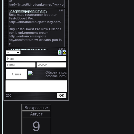
200
Воскресенье
Август
9