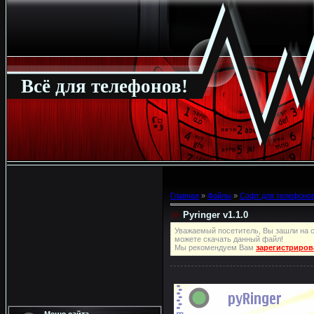
Всё для телефонов!
Главная
»
Файлы
»
Софт для телефонов
Pyringer v1.1.0
Уважаемый посетитель, Вы зашли на с
можете скачать данный файл!
Мы рекомендуем Вам
зарегистриров