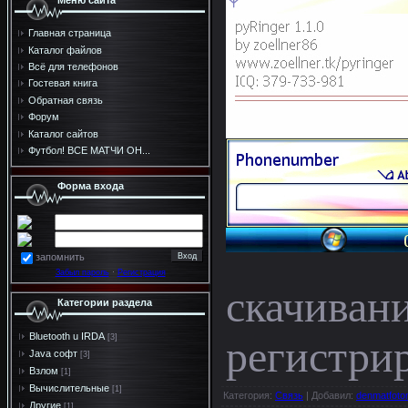
Меню сайта
Главная страница
Каталог файлов
Всё для телефонов
Гостевая книга
Обратная связь
Форум
Каталог сайтов
Футбол! ВСЕ МАТЧИ ОН...
Форма входа
запомнить
Забыл пароль
·
Регистрация
скачиван
Категории раздела
Bluetooth u IRDA
регистрир
[3]
Java софт
[3]
Взлом
[1]
Вычислительные
[1]
Категория
:
Связь
|
Добавил
:
denmatfoto
Другие
[1]