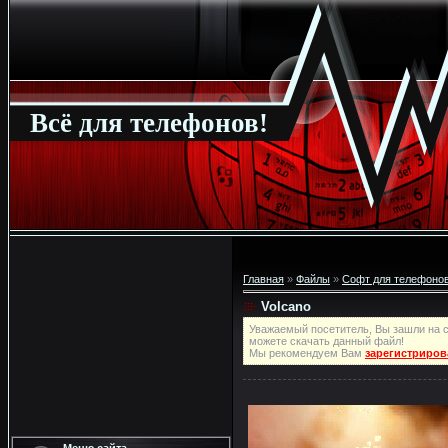
Всё для телефонов!
Главная
»
Файлы
»
Софт для телефонов
Volcano
Уважаемый посетитель, Вы зашли на с
можете скачать данный файл!
Мы рекомендуем Вам
зарегистриров