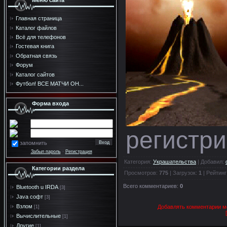
Меню сайта
Главная страница
Каталог файлов
Всё для телефонов
Гостевая книга
Обратная связь
Форум
Каталог сайтов
Футбол! ВСЕ МАТЧИ ОН...
Форма входа
регистри
запомнить
Забыл пароль
·
Регистрация
Категория
:
Украшательства
|
Добавил
:
Категории раздела
Просмотров
:
775
|
Загрузок
:
1
|
Рейтинг
Всего комментариев
:
0
Bluetooth u IRDA
[3]
Java софт
[3]
Взлом
Добавлять комментарии мо
[1]
Вычислительные
[1]
Другие
[1]